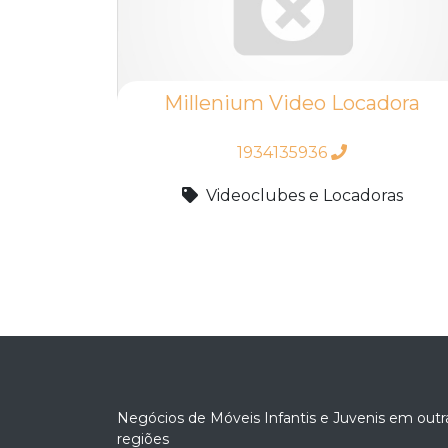
Millenium Video Locadora
1934135936
Videoclubes e Locadoras
Negócios de Móveis Infantis e Juvenis em outr
regiões