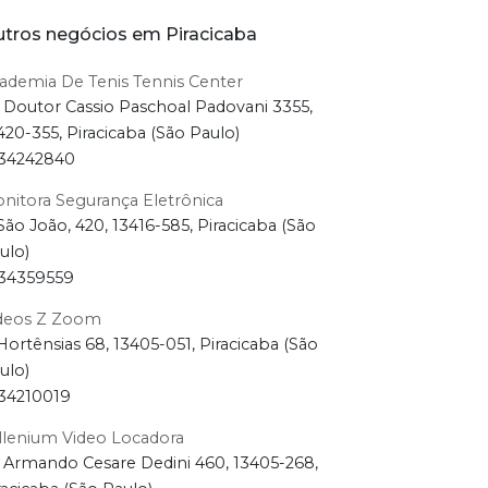
tros negócios em Piracicaba
ademia De Tenis Tennis Center
 Doutor Cassio Paschoal Padovani 3355,
420-355, Piracicaba (São Paulo)
34242840
nitora Segurança Eletrônica
São João, 420, 13416-585, Piracicaba (São
ulo)
34359559
deos Z Zoom
Hortênsias 68, 13405-051, Piracicaba (São
ulo)
34210019
llenium Video Locadora
 Armando Cesare Dedini 460, 13405-268,