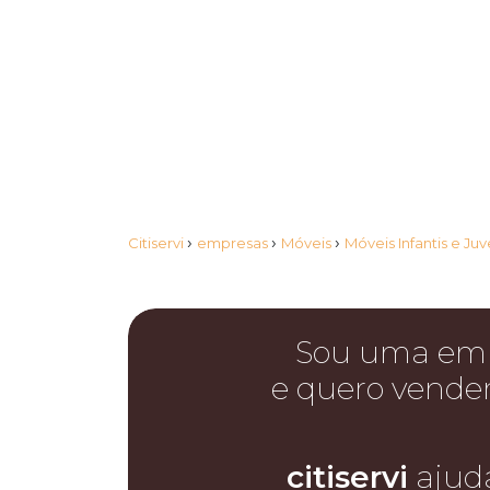
›
›
›
Citiservi
empresas
Móveis
Móveis Infantis e Ju
Sou uma em
e quero vende
citiservi
ajud