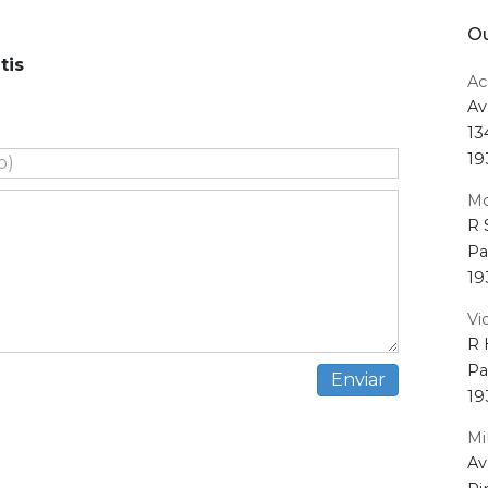
Ou
tis
Ac
Av
13
19
Mo
R 
Pa
19
Vi
R 
Pa
19
Mi
Av