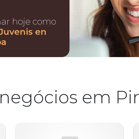
nar hoje como
 Juvenis en
ba
negócios em Pi