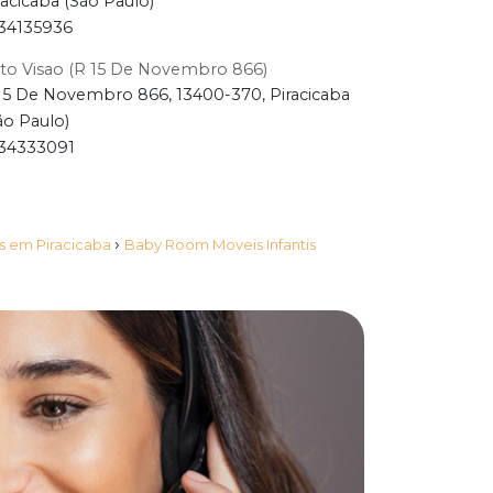
racicaba (São Paulo)
34135936
to Visao (R 15 De Novembro 866)
15 De Novembro 866, 13400-370, Piracicaba
ão Paulo)
34333091
›
is em Piracicaba
Baby Room Moveis Infantis