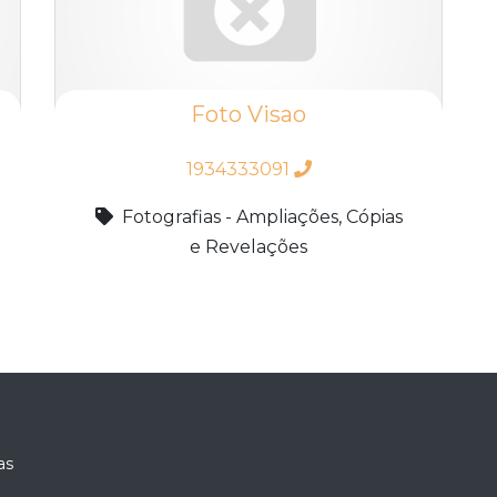
Foto Visao
1934333091
Fotografias - Ampliações, Cópias
e Revelações
as