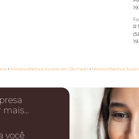
Pi
19
Fo
R 
(S
19
›
›
venis
Móveis Infantis e Juvenis em São Paulo
Móveis Infantis e Juven
presa
r mais…
a você