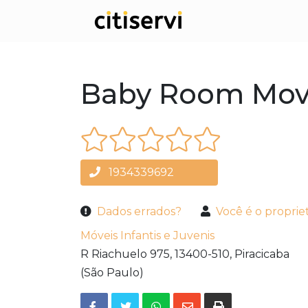
Baby Room Movei
1934339692
Dados errados?
Você é o proprie
Móveis Infantis e Juvenis
R Riachuelo 975,
13400-510,
Piracicaba
(São Paulo)