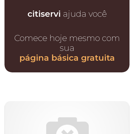
citiservi
ajuda você
Comece hoje mesmo com
sua
página básica gratuita