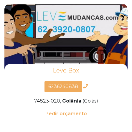
Leve Box
6236240838
74823-020,
Goiânia
(Goiás)
Pedir orçamento