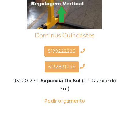
Dominus Guindastes
5199222223
5132831033
93220-270,
Sapucaia Do Sul
(Rio Grande do
Sul)
Pedir orçamento