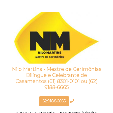
Nilo Martins - Mestre de Cerimônias
Bilíngue e Celebrante de
Casamentos (61) 8301-0101 ou (62)
9188-6665
6291886665