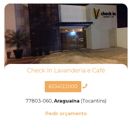
Check In Lavanderia e Café
6334122000
77803-060,
Araguaína
(Tocantins)
Pedir orçamento