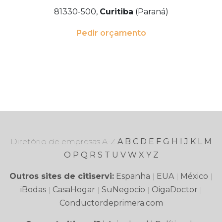
81330-500,
Curitiba
(Paraná)
Pedir orçamento
Diretório de empresas A-Z
A
B
C
D
E
F
G
H
I
J
K
L
M
O
P
Q
R
S
T
U
V
W
X
Y
Z
Outros sites de citiservi:
Espanha
|
EUA
|
México
|
iBodas
|
CasaHogar
|
SuNegocio
|
OigaDoctor
|
Conductordeprimera.com