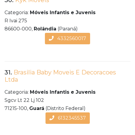
30.
Kyk Moveis
Categoria:
Móveis Infantis e Juvenis
R Ivai 275
86600-000,
Rolândia
(Paraná)
4332560017
31.
Brasilia Baby Moveis E Decoracoes
Ltda
Categoria:
Móveis Infantis e Juvenis
Sgcv Lt 22 Lj 102
71215-100,
Guará
(Distrito Federal)
6132345537