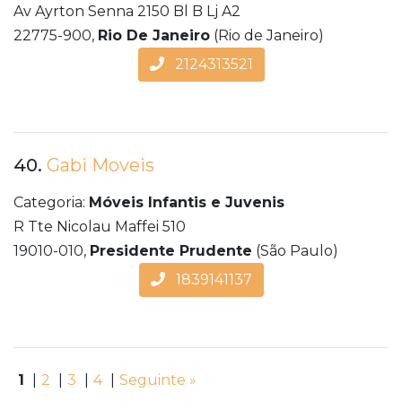
Av Ayrton Senna 2150 Bl B Lj A2
22775-900,
Rio De Janeiro
(Rio de Janeiro)
2124313521
40.
Gabi Moveis
Categoria:
Móveis Infantis e Juvenis
R Tte Nicolau Maffei 510
19010-010,
Presidente Prudente
(São Paulo)
1839141137
1
|
2
|
3
|
4
|
Seguinte »