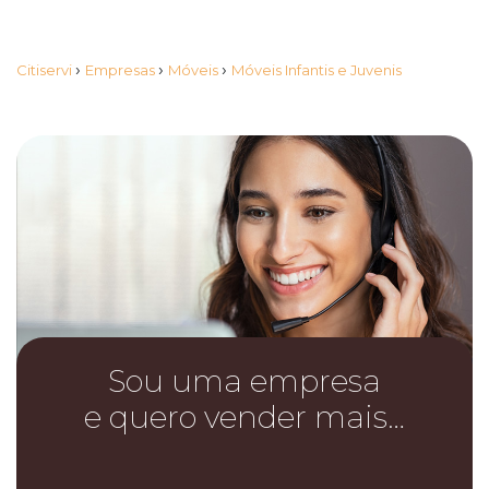
›
›
›
Citiservi
Empresas
Móveis
Móveis Infantis e Juvenis
Sou uma empresa
e quero vender mais…