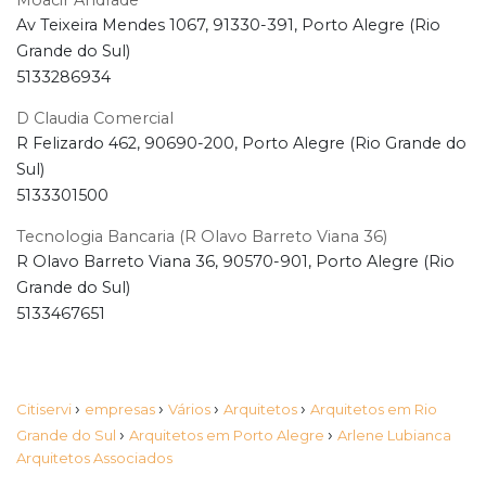
Moacir Andrade
Av Teixeira Mendes 1067, 91330-391, Porto Alegre (Rio
Grande do Sul)
5133286934
D Claudia Comercial
R Felizardo 462, 90690-200, Porto Alegre (Rio Grande do
Sul)
5133301500
Tecnologia Bancaria (R Olavo Barreto Viana 36)
R Olavo Barreto Viana 36, 90570-901, Porto Alegre (Rio
Grande do Sul)
5133467651
›
›
›
›
Citiservi
empresas
Vários
Arquitetos
Arquitetos em Rio
›
›
Grande do Sul
Arquitetos em Porto Alegre
Arlene Lubianca
Arquitetos Associados