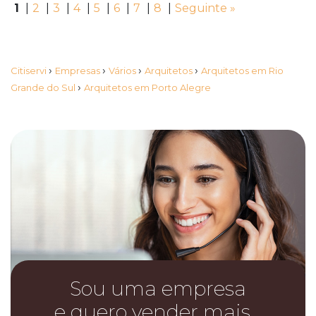
1
|
2
|
3
|
4
|
5
|
6
|
7
|
8
|
Seguinte »
›
›
›
›
Citiservi
Empresas
Vários
Arquitetos
Arquitetos em Rio
›
Grande do Sul
Arquitetos em Porto Alegre
Sou uma empresa
e quero vender mais…