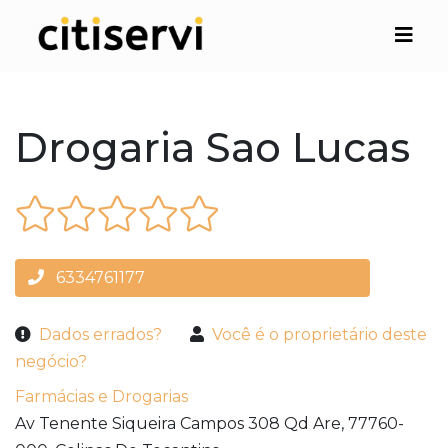
Drogaria Sao Lucas
6334761177
Dados errados?
Você é o proprietário deste
negócio?
Farmácias e Drogarias
Av Tenente Siqueira Campos 308 Qd Are,
77760-