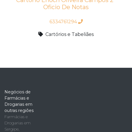
Cartorio Enoch Oliveira Campos 2º
Oficio De Notas
6334761294
Cartórios e Tabeliães
Negócios de
Farmácias e
Drogarias em
outras regiões
Farmácias e
Drogarias em
Sergipe
,