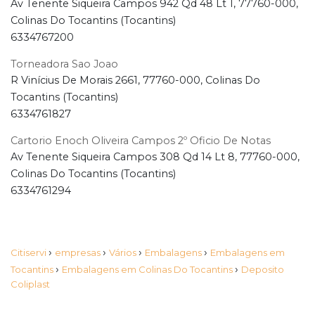
Av Tenente Siqueira Campos 942 Qd 48 Lt 1, 77760-000,
Colinas Do Tocantins (Tocantins)
6334767200
Torneadora Sao Joao
R Vinícius De Morais 2661, 77760-000, Colinas Do
Tocantins (Tocantins)
6334761827
Cartorio Enoch Oliveira Campos 2º Oficio De Notas
Av Tenente Siqueira Campos 308 Qd 14 Lt 8, 77760-000,
Colinas Do Tocantins (Tocantins)
6334761294
›
›
›
›
Citiservi
empresas
Vários
Embalagens
Embalagens em
›
›
Tocantins
Embalagens em Colinas Do Tocantins
Deposito
Coliplast