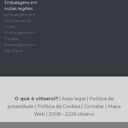
Embalagens em
outras regiões
Embalagens em
Rio Grande do
Norte
,
Embalagens em
Paraíba
,
Embalagens em
São Paulo
O que é citiservi?
|
Aviso legal
|
Política de
privacidade
|
Política de Cookies
|
Contatar
|
Mapa
Web
| 2008 - 2026 citiservi