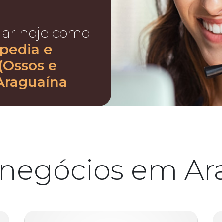
nar hoje como
pedia e
(Ossos e
Araguaína
 negócios em Ar