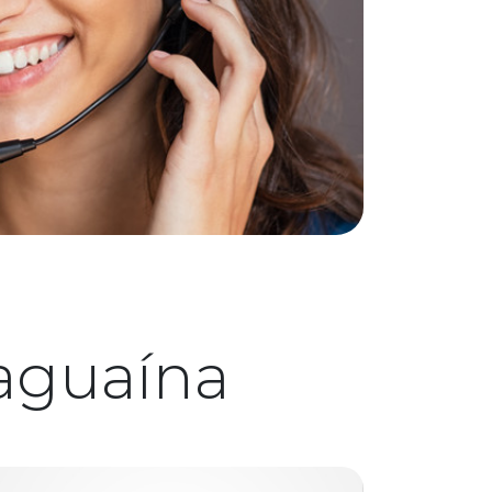
aguaína