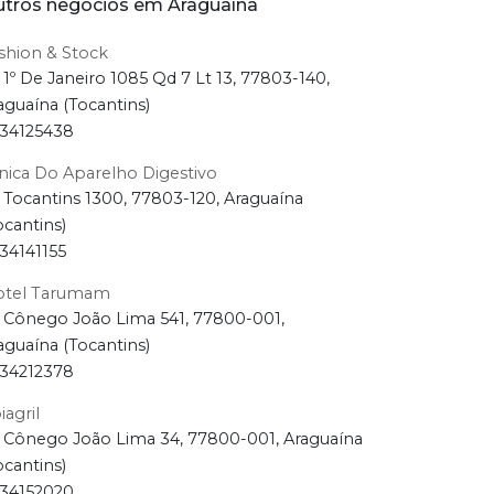
tros negócios em Araguaína
shion & Stock
 1º De Janeiro 1085 Qd 7 Lt 13, 77803-140,
aguaína (Tocantins)
34125438
inica Do Aparelho Digestivo
 Tocantins 1300, 77803-120, Araguaína
ocantins)
34141155
tel Tarumam
 Cônego João Lima 541, 77800-001,
aguaína (Tocantins)
34212378
iagril
 Cônego João Lima 34, 77800-001, Araguaína
ocantins)
34152020