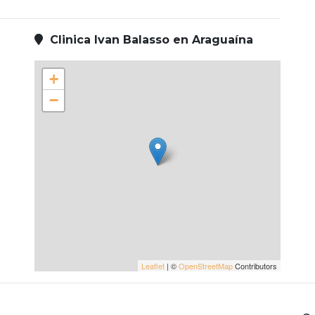
Clinica Ivan Balasso en Araguaína
+
−
Leaflet
| ©
OpenStreetMap
Contributors