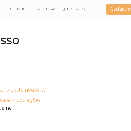
Cadastre
OPINIOES
OFERTAS
QUESTÕES
asso
tário deste negócio?
os e Articulações
uaína