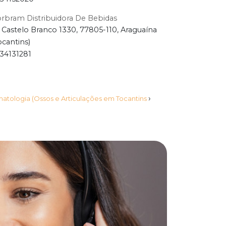
rbram Distribuidora De Bebidas
 Castelo Branco 1330, 77805-110, Araguaína
ocantins)
34131281
›
atologia (Ossos e Articulações em Tocantins