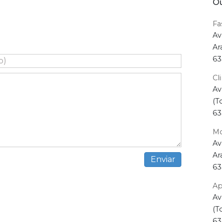
Ou
Fa
Av
Ar
63
Cl
Av
(T
63
Mo
Av
Ar
63
Ap
Av
(T
63