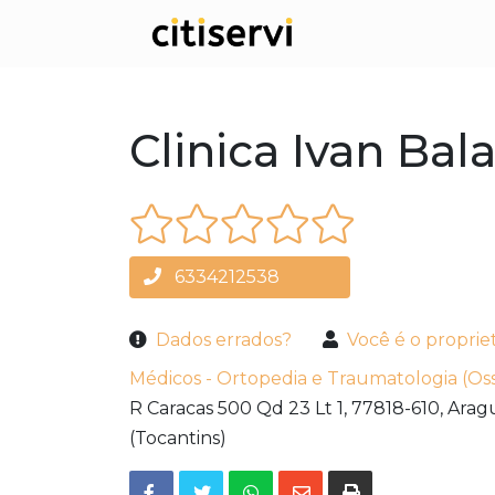
Clinica Ivan Bal
6334212538
Dados errados?
Você é o proprie
Médicos - Ortopedia e Traumatologia (Oss
R Caracas 500 Qd 23 Lt 1,
77818-610,
Arag
(Tocantins)