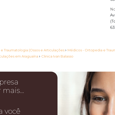
No
Av
(T
63
›
 e Traumatologia (Ossos e Articulações
Médicos - Ortopedia e Traum
›
ticulações em Araguaína
Clinica Ivan Balasso
presa
r mais…
a você