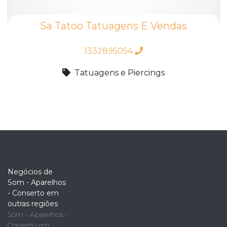
Sa Tatoo Tatuagens E Vendas
1332895054
Tatuagens e Piercings
Negócios de
Som - Aparelhos
- Conserto em
outras regiões
Som - Aparelhos -
Conserto em