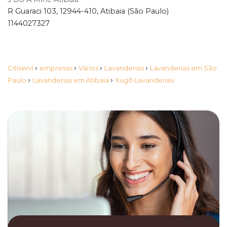
R Guaraci 103, 12944-410, Atibaia (São Paulo)
1144027327
›
›
›
›
Citiservi
empresas
Vários
Lavanderias
Lavanderias em São
›
›
Paulo
Lavanderias em Atibaia
Xugô Lavanderias