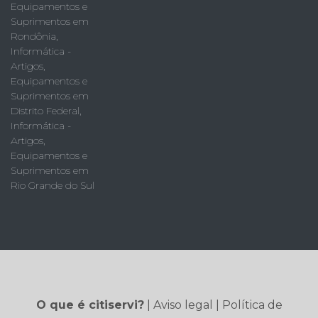
Equipamentos e
Suprimentos em
Rondônia
,
Informática -
Artigos,
Equipamentos e
Suprimentos em
Distrito Federal
,
Informática -
Artigos,
Equipamentos e
Suprimentos em
Rio Grande do Sul
O que é citiservi?
|
Aviso legal
|
Política de