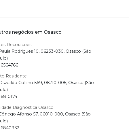
tros negócios em Osasco
tes Decoracoes
Paula Rodrigues 10, 06233-030, Osasco (São
ulo)
36564766
to Residente
Oswaldo Collino 569, 06210-005, Osasco (São
ulo)
36810174
idade Diagnostica Osasco
Cônego Afonso 57, 06010-080, Osasco (São
ulo)
36840932