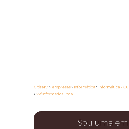
›
›
›
Citiservi
empresas
Informática
Informática - C
›
Wf Informatica Ltda
Sou uma em