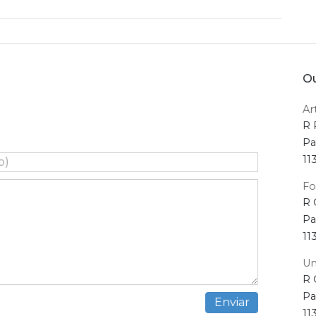
Ou
Ar
R 
Pa
11
Fo
R 
Pa
11
Un
R 
Pa
11