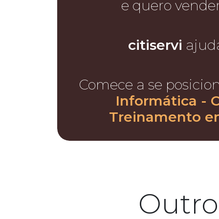
e quero vende
citiservi
ajud
Comece a se posicio
Informática - 
Treinamento e
Outro