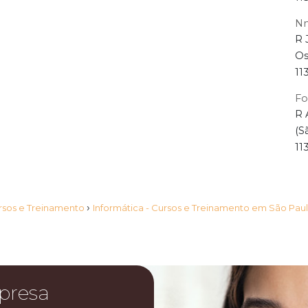
Nn
R 
Os
11
Fo
R 
(S
11
›
ursos e Treinamento
Informática - Cursos e Treinamento em São Pau
presa