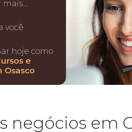
r mais…
a você
nar hoje como
Cursos e
n Osasco
s negócios em 