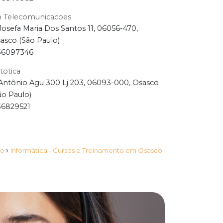
 Telecomunicacoes
Josefa Maria Dos Santos 11, 06056-470,
asco (São Paulo)
36097346
totica
Antônio Agu 300 Lj 203, 06093-000, Osasco
ão Paulo)
36829521
›
lo
Informática - Cursos e Treinamento em Osasco