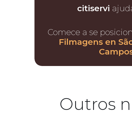
citiservi
ajud
Comece a se posicio
Filmagens en Sã
Campo
Outros n