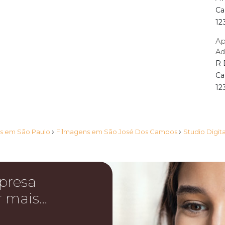
Ca
12
Ap
Ad
R 
Ca
12
›
›
s em São Paulo
Filmagens em São José Dos Campos
Studio Digit
presa
r mais…