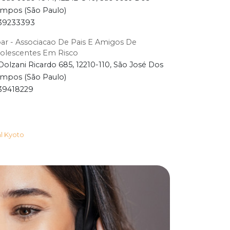
mpos (São Paulo)
39233393
ar - Associacao De Pais E Amigos De
olescentes Em Risco
Dolzani Ricardo 685, 12210-110, São José Dos
mpos (São Paulo)
39418229
al Kyoto