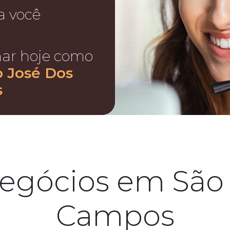
a você
nar hoje como
o José Dos
s
egócios em São
Campos