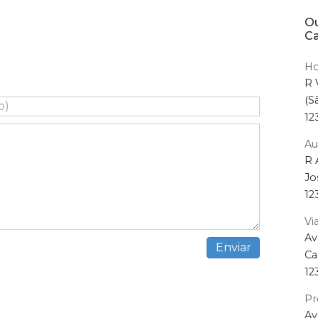
Ou
C
Ho
R 
(S
12
Au
R 
Jo
12
Vi
Av
Ca
12
Pr
Av