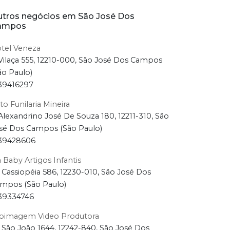
tros negócios em São José Dos
ampos
tel Veneza
Vilaça 555, 12210-000, São José Dos Campos
ão Paulo)
39416297
to Funilaria Mineira
Alexandrino José De Souza 180, 12211-310, São
sé Dos Campos (São Paulo)
39428606
a Baby Artigos Infantis
 Cassiopéia 586, 12230-010, São José Dos
mpos (São Paulo)
39334746
oimagem Video Produtora
 São João 1644, 12242-840, São José Dos