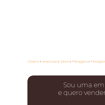
›
›
›
›
Citiservi
empresas
Vários
Filmagens
Filmagen
Sou uma em
e quero vende