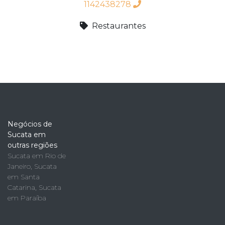
1142438278
Restaurantes
Negócios de
Sucata em
outras regiões
Sucata em Rio de
Janeiro
,
Sucata
em Santa
Catarina
,
Sucata
em Paraíba