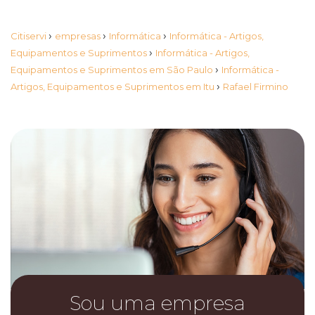
›
›
›
Citiservi
empresas
Informática
Informática - Artigos,
›
Equipamentos e Suprimentos
Informática - Artigos,
›
Equipamentos e Suprimentos em São Paulo
Informática -
›
Artigos, Equipamentos e Suprimentos em Itu
Rafael Firmino
Sou uma empresa