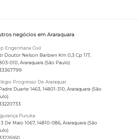
tros negócios em Araraquara
p Engenharia Civil
tr Doutor Nelson Barbieri Km 0,3 Cp 117,
803-010, Araraquara (São Paulo)
33367799
légio Progresso De Araraquar
Padre Duarte 1463, 14801-310, Araraquara (São
ulo)
33220733
gurança Puruka
13 De Maio 1067, 14810-086, Araraquara (São
ulo)
33226160