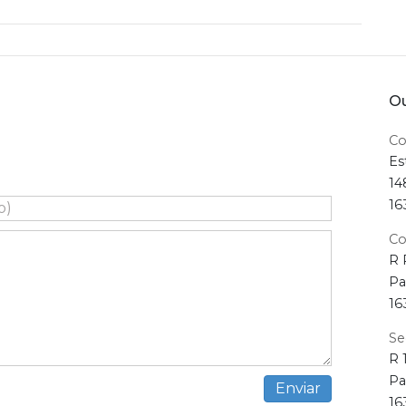
Ou
Co
Es
14
16
Co
R 
Pa
16
Se
R 
Pa
16