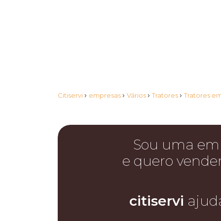
›
›
›
›
Citiservi
empresas
Vários
Tratores
Tratores e
Sou uma em
e quero vende
citiservi
ajud