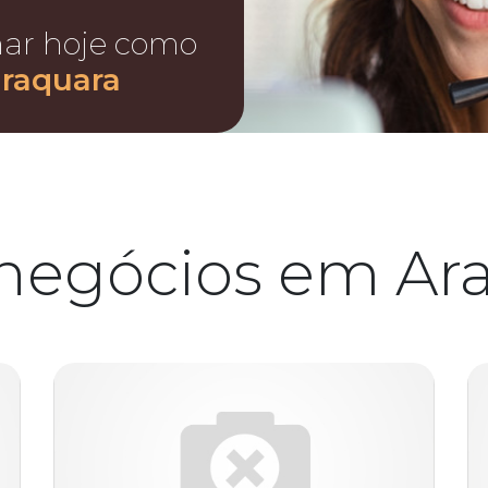
nar hoje como
araquara
negócios em Ar