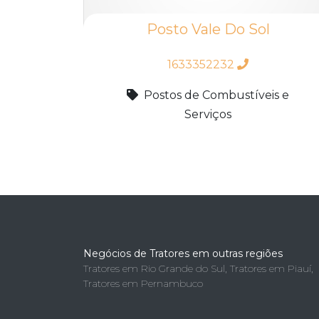
Posto Vale Do Sol
1633352232
Postos de Combustíveis e
Serviços
Negócios de Tratores em outras regiões
Tratores em Rio Grande do Sul
,
Tratores em Piauí
,
Tratores em Pernambuco