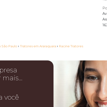
Po
Av
Ar
16
›
›
m São Paulo
Tratores em Araraquara
Racine Tratores
presa
r mais…
a você