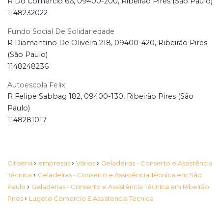
R Do Comércio 66, 09400-200, Ribeirão Pires (São Paulo)
1148232022
Fundo Social De Solidariedade
R Diamantino De Oliveira 218, 09400-420, Ribeirão Pires
(São Paulo)
1148248236
Autoescola Felix
R Felipe Sabbag 182, 09400-130, Ribeirão Pires (São
Paulo)
1148281017
›
›
›
Citiservi
empresas
Vários
Geladeiras - Conserto e Assistência
›
Técnica
Geladeiras - Conserto e Assistência Técnica em São
›
Paulo
Geladeiras - Conserto e Assistência Técnica em Ribeirão
›
Pires
Lugete Comercio E Assistencia Tecnica