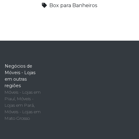
Box para Banheiros
Negócios de
Móveis - Lojas
em outras
regiões
Móveis - Lojas em
Piauí
,
Móveis -
Lojas em Pará
,
Móveis - Lojas em
Mato Grosso