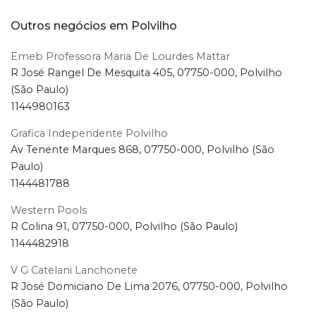
Outros negócios em Polvilho
Emeb Professora Maria De Lourdes Mattar
R José Rangel De Mesquita 405, 07750-000, Polvilho
(São Paulo)
1144980163
Grafica Independente Polvilho
Av Tenente Marques 868, 07750-000, Polvilho (São
Paulo)
1144481788
Western Pools
R Colina 91, 07750-000, Polvilho (São Paulo)
1144482918
V G Catelani Lanchonete
R José Domiciano De Lima 2076, 07750-000, Polvilho
(São Paulo)