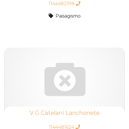
1144482918
Paisagismo
V G Catelani Lanchonete
1144481624