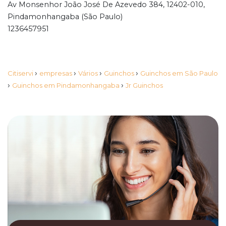
Av Monsenhor João José De Azevedo 384, 12402-010,
Pindamonhangaba (São Paulo)
1236457951
›
›
›
›
Citiservi
empresas
Vários
Guinchos
Guinchos em São Paulo
›
›
Guinchos em Pindamonhangaba
Jr Guinchos