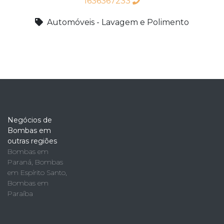
1636367233
Automóveis - Lavagem e Polimento
Negócios de
Bombas em
outras regiões
Bombas em
Paraná
,
Bombas
em Espírito Santo
,
Bombas em
Paraíba