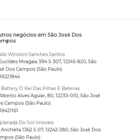
tros negócios em São José Dos
ampos
ilio Winston Sanches Santos
Euclídes Miragaia 394 S 307, 12245-820, São
sé Dos Campos (São Paulo)
39221844
l Battery O Rei Das Pilhas E Baterias
Alberto Alves Aguiar, 80, 12233-010, São José
s Campos (São Paulo)
39421161
planada Do Sol Imoveis
 Anchieta 1362 S 07, 12242-280, São José Dos
mpos (São Paulo)