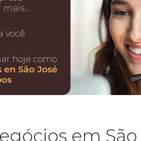
r mais…
a você
nar hoje como
s en São José
pos
egócios em São