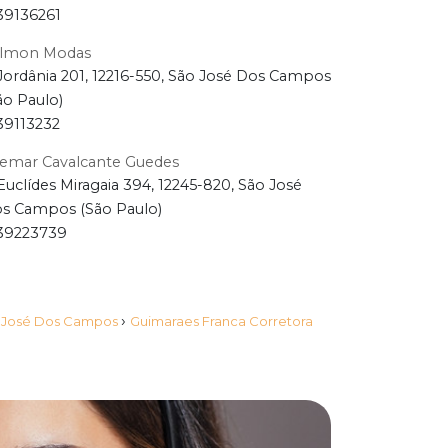
39136261
lmon Modas
Jordânia 201, 12216-550, São José Dos Campos
ão Paulo)
39113232
demar Cavalcante Guedes
Euclídes Miragaia 394, 12245-820, São José
s Campos (São Paulo)
39223739
›
o José Dos Campos
Guimaraes Franca Corretora