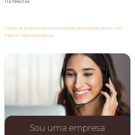
1137940134
›
›
›
›
Citiservi
empresas
Vários
Mudanças
Mudanças em São
›
Paulo
Clalves Mudanças
Sou uma empresa