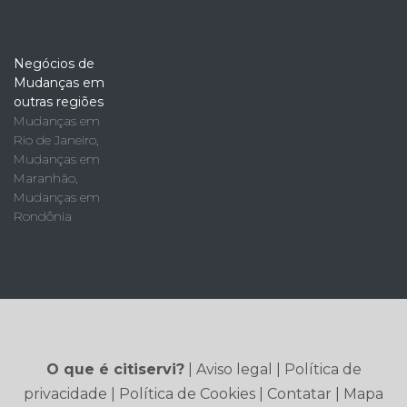
Negócios de
Mudanças em
outras regiões
Mudanças em
Rio de Janeiro
,
Mudanças em
Maranhão
,
Mudanças em
Rondônia
O que é citiservi?
|
Aviso legal
|
Política de
privacidade
|
Política de Cookies
|
Contatar
|
Mapa