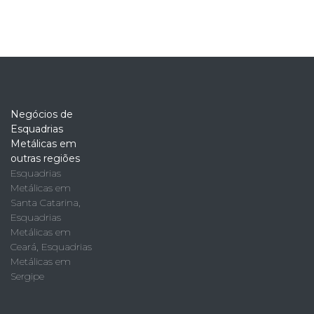
Negócios de
Esquadrias
Metálicas em
outras regiões
Esquadrias
Metálicas em
Santa Catarina
,
Esquadrias
Metálicas em
Ceará
,
Esquadrias
Metálicas em
Sergipe