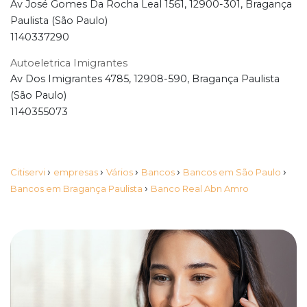
Av José Gomes Da Rocha Leal 1561, 12900-301, Bragança
Paulista (São Paulo)
1140337290
Autoeletrica Imigrantes
Av Dos Imigrantes 4785, 12908-590, Bragança Paulista
(São Paulo)
1140355073
›
›
›
›
›
Citiservi
empresas
Vários
Bancos
Bancos em São Paulo
›
Bancos em Bragança Paulista
Banco Real Abn Amro