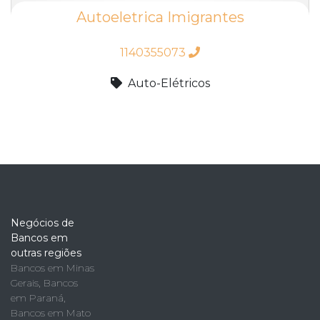
Autoeletrica Imigrantes
1140355073
Auto-Elétricos
Negócios de
Bancos em
outras regiões
Bancos em Minas
Gerais
,
Bancos
em Paraná
,
Bancos em Mato