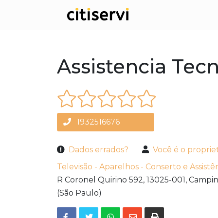
Assistencia Tec
1932516676
Dados errados?
Você é o proprie
Televisão - Aparelhos - Conserto e Assistê
R Coronel Quirino 592,
13025-001,
Campin
(São Paulo)