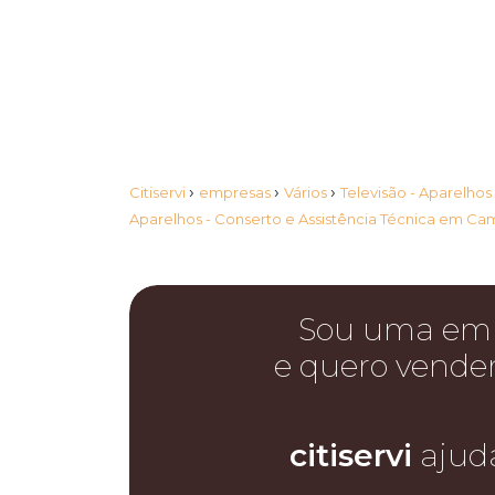
›
›
›
Citiservi
empresas
Vários
Televisão - Aparelhos
Aparelhos - Conserto e Assistência Técnica em C
Sou uma em
e quero vende
citiservi
ajud