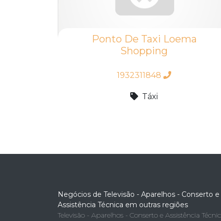
Ponto De Taxi Loema
Shopping
1932311848
Táxi
Negócios de Televisão - Aparelhos - Conserto e
Assistência Técnica em outras regiões
Televisão - Aparelhos - Conserto e Assistência Técni