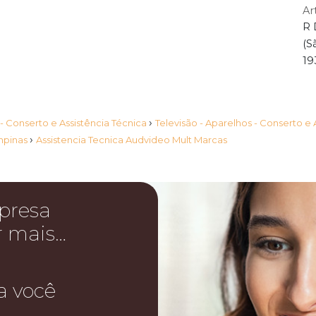
Ar
R 
(S
19
›
 - Conserto e Assistência Técnica
Televisão - Aparelhos - Conserto e
›
ampinas
Assistencia Tecnica Audvideo Mult Marcas
presa
r mais…
a você