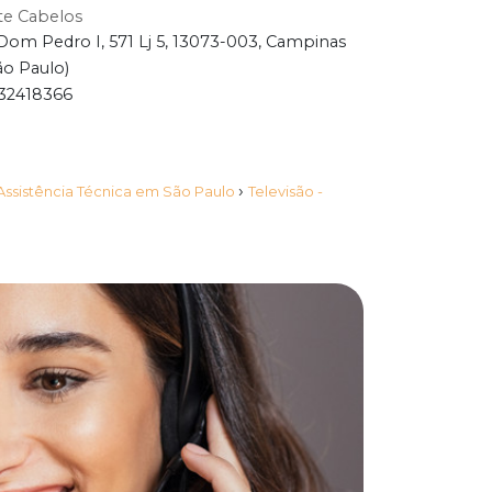
te Cabelos
Dom Pedro I, 571 Lj 5, 13073-003, Campinas
ão Paulo)
32418366
›
 Assistência Técnica em São Paulo
Televisão -