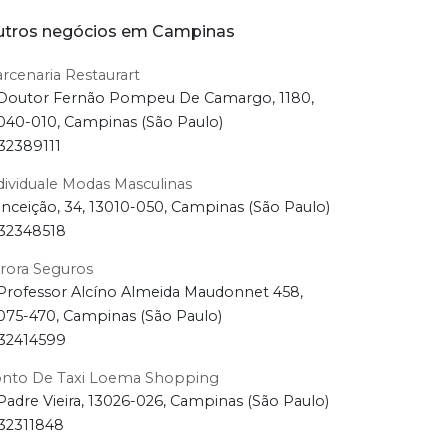
tros negócios em Campinas
rcenaria Restaurart
Doutor Fernão Pompeu De Camargo, 1180,
040-010, Campinas (São Paulo)
32389111
dividuale Modas Masculinas
nceição, 34, 13010-050, Campinas (São Paulo)
32348518
rora Seguros
Professor Alcíno Almeida Maudonnet 458,
075-470, Campinas (São Paulo)
32414599
nto De Taxi Loema Shopping
Padre Vieira, 13026-026, Campinas (São Paulo)
32311848