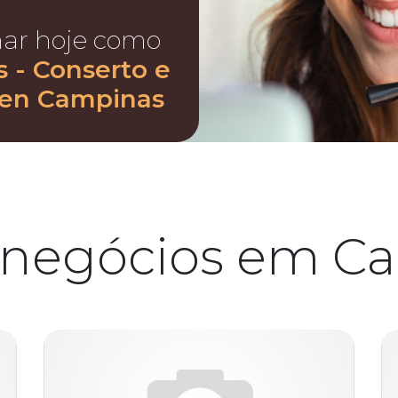
nar hoje como
s - Conserto e
a en Campinas
 negócios em C