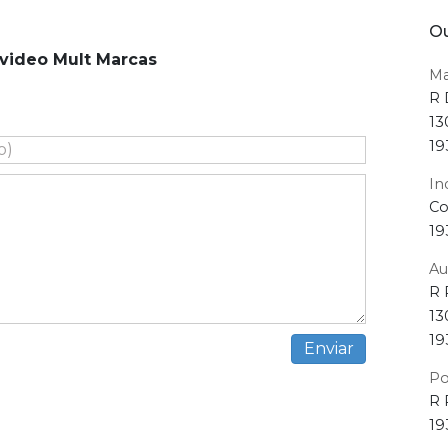
Ou
video Mult Marcas
Ma
R 
13
19
In
Co
19
Au
R 
13
19
Po
R 
19