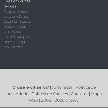
Lojas em outras
regiões
Roupas Unissex -
Lojas em Santa
Catarina
,
Roupas
Unissex - Lojas
em Distrito
Federal
,
Roupas
Unissex - Lojas
em Roraima
O que é citiservi?
|
Aviso legal
|
Política de
privacidade
|
Política de Cookies
|
Contatar
|
Mapa
Web
| 2008 - 2026 citiservi