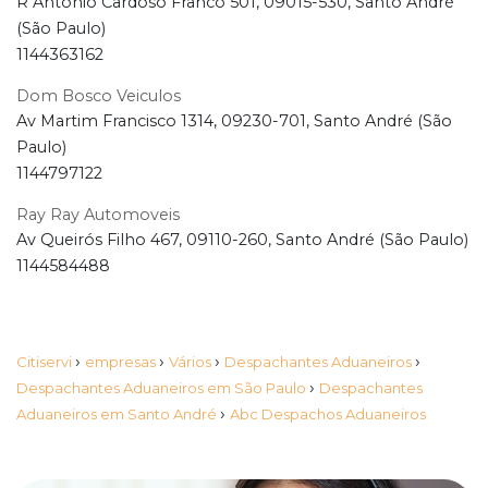
R Antônio Cardoso Franco 501, 09015-530, Santo André
(São Paulo)
1144363162
Dom Bosco Veiculos
Av Martim Francisco 1314, 09230-701, Santo André (São
Paulo)
1144797122
Ray Ray Automoveis
Av Queirós Filho 467, 09110-260, Santo André (São Paulo)
1144584488
›
›
›
›
Citiservi
empresas
Vários
Despachantes Aduaneiros
›
Despachantes Aduaneiros em São Paulo
Despachantes
›
Aduaneiros em Santo André
Abc Despachos Aduaneiros