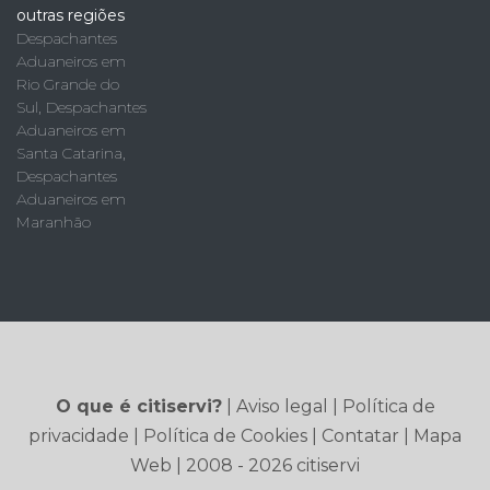
outras regiões
Despachantes
Aduaneiros em
Rio Grande do
Sul
,
Despachantes
Aduaneiros em
Santa Catarina
,
Despachantes
Aduaneiros em
Maranhão
O que é citiservi?
|
Aviso legal
|
Política de
privacidade
|
Política de Cookies
|
Contatar
|
Mapa
Web
| 2008 - 2026 citiservi