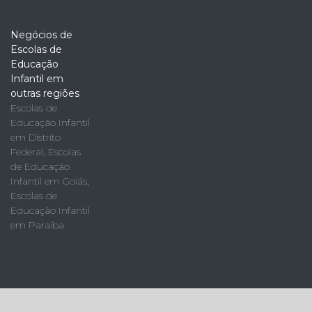
Negócios de
Escolas de
Educação
Infantil em
outras regiões
Escolas de
Educação Infantil
em Distrito
Federal
,
Escolas
de Educação
Infantil em Goiás
,
Escolas de
Educação Infantil
em Paraíba