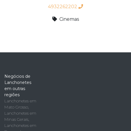
4932262202
Cinemas
Negócios de
Lanchonetes
em outras
regiões
Lanchonetes em
Mato Grosso
,
Lanchonetes em
Minas Gerais
,
Lanchonetes em