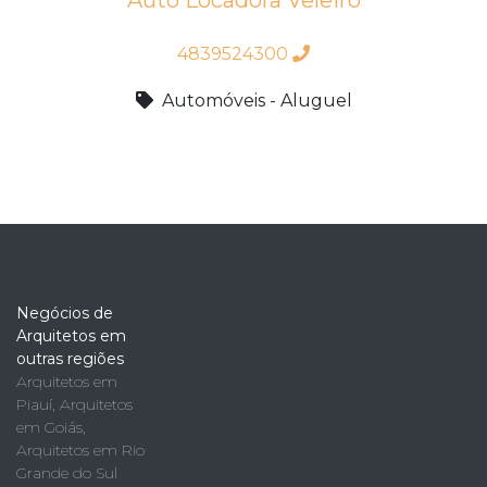
Auto Locadora Veleiro
4839524300
Automóveis - Aluguel
Negócios de
Arquitetos em
outras regiões
Arquitetos em
Piauí
,
Arquitetos
em Goiás
,
Arquitetos em Rio
Grande do Sul