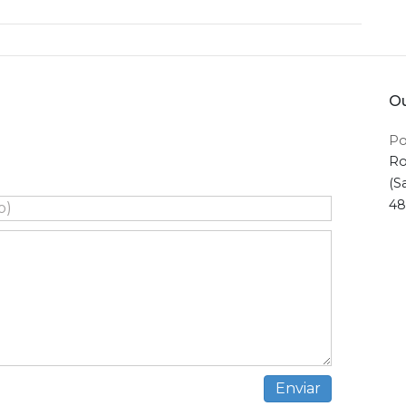
Ou
Po
Ro
(S
48