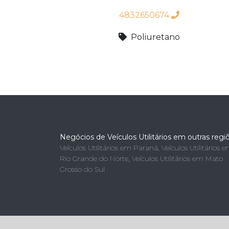
4832650674
Poliuretano
Negócios de Veículos Utilitários em outras regi
Veículos Utilitários em Paraná
,
Veículos Utilitários 
Rio Grande do Norte
,
Veículos Utilitários em Mato
Grosso do Sul