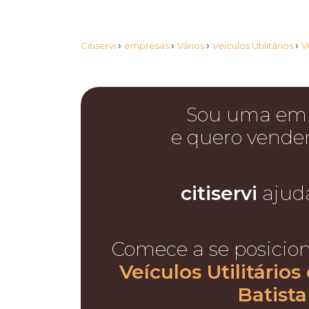
›
›
›
›
Citiservi
empresas
Vários
Veículos Utilitários
V
Sou uma em
e quero vende
citiservi
ajud
Comece a se posicio
Veículos Utilitário
Batista