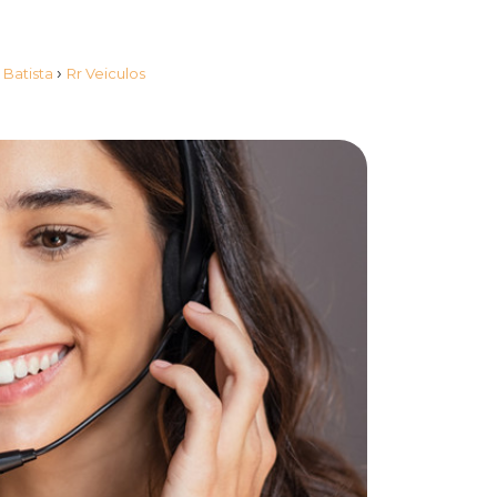
›
 Batista
Rr Veiculos