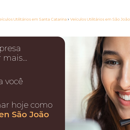
›
eículos Utilitários em Santa Catarina
Veículos Utilitários em São João
presa
r mais…
a você
nar hoje como
s en São João