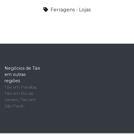
Ferragens - Lojas
Negócios de Táxi
em outras
regiões
Táxi em Paraíba
,
Táxi em Rio de
Janeiro
,
Táxi em
São Paulo