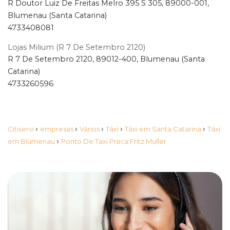
R Doutor Luiz De Freitas Melro 395 S 305, 89000-001,
Blumenau (Santa Catarina)
4733408081
Lojas Milium (R 7 De Setembro 2120)
R 7 De Setembro 2120, 89012-400, Blumenau (Santa
Catarina)
4733260596
›
›
›
›
›
Citiservi
empresas
Vários
Táxi
Táxi em Santa Catarina
Táxi
›
em Blumenau
Ponto De Taxi Praca Fritz Muller