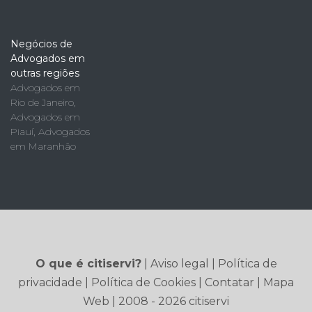
Negócios de
Advogados em
outras regiões
Advogados em
Rio de Janeiro
,
Advogados em
Piauí
,
Advogados
em Maranhão
O que é citiservi?
|
Aviso legal
|
Política de
privacidade
|
Política de Cookies
|
Contatar
|
Mapa
Web
| 2008 - 2026 citiservi