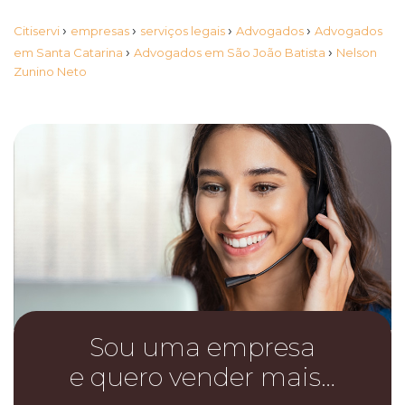
›
›
›
›
Citiservi
empresas
serviços legais
Advogados
Advogados
›
›
em Santa Catarina
Advogados em São João Batista
Nelson
Zunino Neto
Sou uma empresa
e quero vender mais…