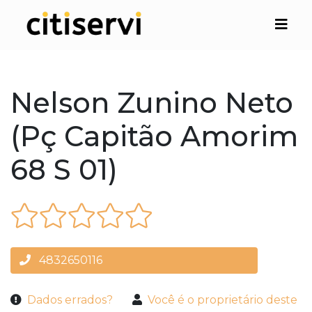
Nelson Zunino Neto
(Pç Capitão Amorim
68 S 01)
4832650116
Dados errados?
Você é o proprietário deste