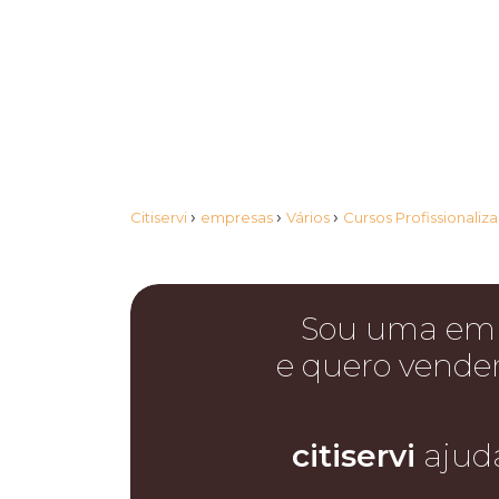
›
›
›
Citiservi
empresas
Vários
Cursos Profissionaliz
Sou uma em
e quero vende
citiservi
ajud