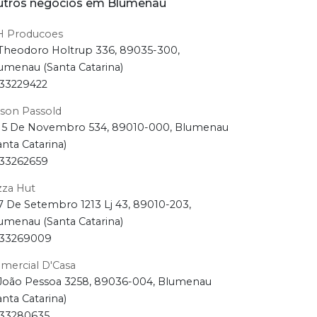
tros negócios em Blumenau
H Producoes
Theodoro Holtrup 336, 89035-300,
umenau (Santa Catarina)
33229422
son Passold
15 De Novembro 534, 89010-000, Blumenau
anta Catarina)
33262659
zza Hut
7 De Setembro 1213 Lj 43, 89010-203,
umenau (Santa Catarina)
33269009
mercial D'Casa
João Pessoa 3258, 89036-004, Blumenau
anta Catarina)
33280635