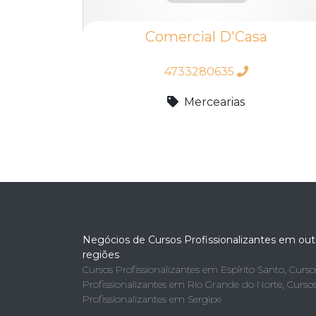
Comercial D'Casa
4733280635
Mercearias
Negócios de Cursos Profissionalizantes em out
regiões
Cursos Profissionalizantes em Espírito Santo
,
Curso
Profissionalizantes em Rio Grande do Norte
,
Curso
Profissionalizantes em Sergipe