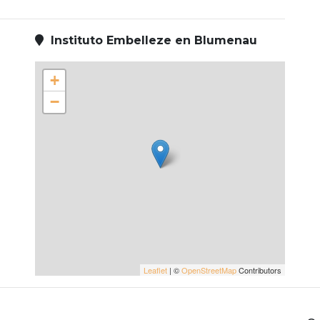
Instituto Embelleze en Blumenau
+
−
Leaflet
| ©
OpenStreetMap
Contributors