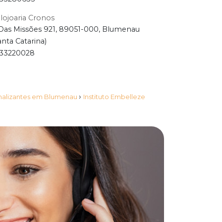
lojoaria Cronos
Das Missões 921, 89051-000, Blumenau
anta Catarina)
33220028
›
onalizantes em Blumenau
Instituto Embelleze