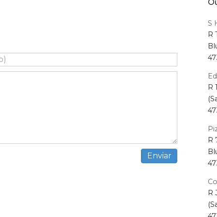
Ou
S 
R 
Bl
47
Ed
R 
(S
47
Pi
R 
Bl
47
Co
R 
(S
47