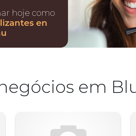
nar hoje como
lizantes en
au
 negócios em B