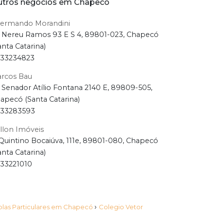
tros negócios em Chapecó
lermando Morandini
 Nereu Ramos 93 E S 4, 89801-023, Chapecó
anta Catarina)
33234823
rcos Bau
 Senador Atílio Fontana 2140 E, 89809-505,
apecó (Santa Catarina)
33283593
llon Imóveis
Quintino Bocaiúva, 111e, 89801-080, Chapecó
anta Catarina)
33221010
›
olas Particulares em Chapecó
Colegio Vetor