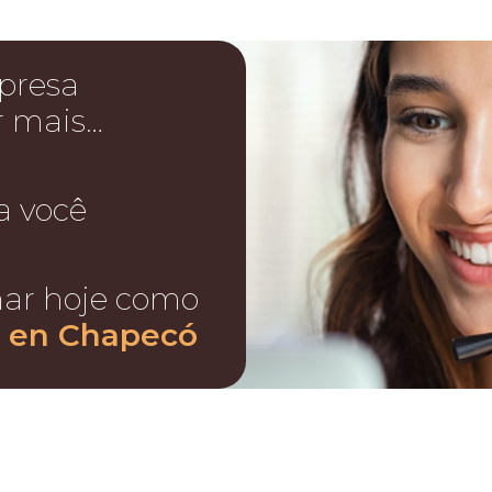
presa
r mais…
a você
nar hoje como
s en Chapecó