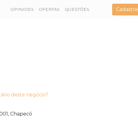
Cadastre
OPINIOES
OFERTAS
QUESTÕES
tário deste negócio?
001,
Chapecó