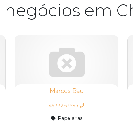
s negócios em C
Marcos Bau
4933283593
Papelarias