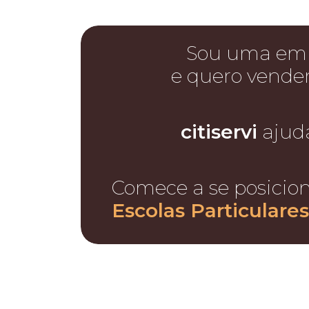
Sou uma em
e quero vende
citiservi
ajud
Comece a se posicio
Escolas Particulare