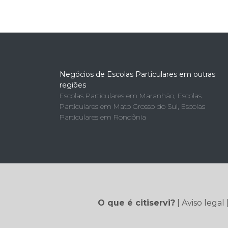
Negócios de Escolas Particulares em outras
regiões
Escolas Particulares em Maranhão
,
Escolas
Particulares em Mato Grosso do Sul
,
Escolas
Particulares em Rondônia
O que é citiservi?
|
Aviso legal