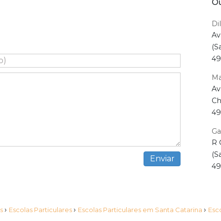
Ou
Di
Av
(S
49
Ma
Av
Ch
49
Ga
R 
(S
49
›
›
›
as
Escolas Particulares
Escolas Particulares em Santa Catarina
Esc