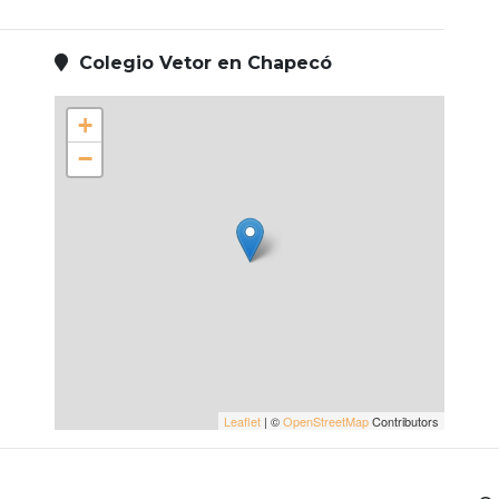
Colegio Vetor en Chapecó
+
−
Leaflet
| ©
OpenStreetMap
Contributors