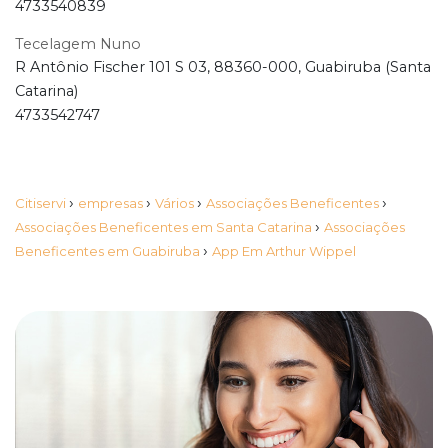
4733540839
Tecelagem Nuno
R Antônio Fischer 101 S 03, 88360-000, Guabiruba (Santa
Catarina)
4733542747
›
›
›
›
Citiservi
empresas
Vários
Associações Beneficentes
›
Associações Beneficentes em Santa Catarina
Associações
›
Beneficentes em Guabiruba
App Em Arthur Wippel