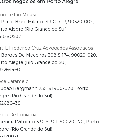
tros negócios em Porto Alegre
cio Leitao Moura
 Plínio Brasil Milano 143 Cj 707, 90520-002,
rto Alegre (Rio Grande do Sul)
30290507
ra E Frederico Cruz Advogados Associados
 Borges De Medeiros 308 S 174, 90020-020,
rto Alegre (Rio Grande do Sul)
32264460
ce Caramelo
 João Bergmann 235, 91900-070, Porto
egre (Rio Grande do Sul)
32686439
inica De Foniatria
General Vitorino 330 S 301, 90020-170, Porto
egre (Rio Grande do Sul)
32120021