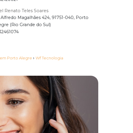
el Renato Teles Soares
 Alfredo Magalhães 424, 91751-040, Porto
egre (Rio Grande do Sul)
32461074
›
s em Porto Alegre
Wf Tecnologia