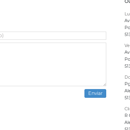
Ou
Lu
Av
Po
51
Ve
Av
Po
51
Do
Pç
Al
51
Cl
R 
Al
51