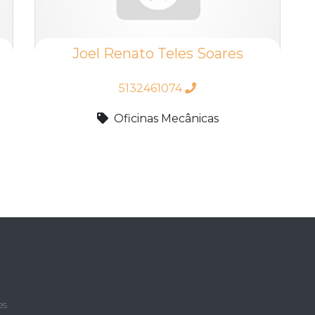
Joel Renato Teles Soares
5132461074
Oficinas Mecânicas
es