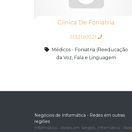
Clinica De Foniatria
5132120021
Médicos - Foniatria (Reeducação
da Voz, Fala e Linguagem
Negócios de Informática - Redes em outras
regiões
Informática - Redes em Sergipe
,
Informática - Red