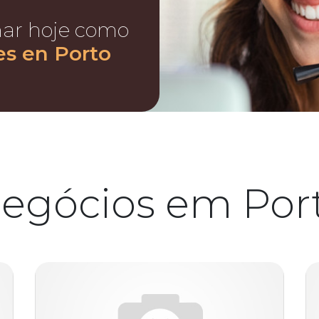
nar hoje como
es en Porto
egócios em Por