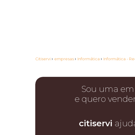
›
›
›
Citiservi
empresas
Informática
Informática - R
Sou uma em
e quero vende
citiservi
ajud