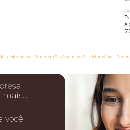
Jo
Tv
Al
51
›
›
edes
Informática - Redes em Rio Grande do Sul
Informática - Rede
presa
r mais…
a você