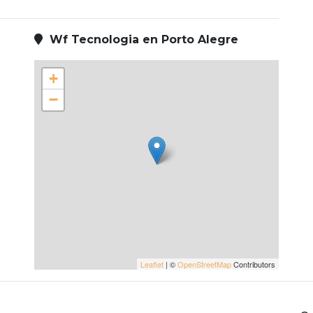
Wf Tecnologia en Porto Alegre
+
−
Leaflet
| ©
OpenStreetMap
Contributors