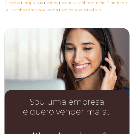
›
›
›
›
Citiservi
empresas
Vários
Vinhos
Vinhos em Rio Grande do
›
›
Sul
Vinhos em Nova Roma
Vinicola Vale Del Mis
Sou uma empresa
e quero vender mais…