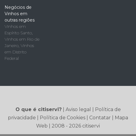
Negócios de
Vinhos em
outras regiões
Vinhos em
Espírito Santo
,
Vinhos em Rio de
Janeiro
,
Vinhos
em Distrito
Federal
O que é citiservi?
|
Aviso legal
|
Política de
privacidade
|
Política de Cookies
|
Contatar
|
Mapa
Web
| 2008 - 2026 citiservi