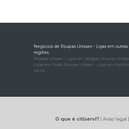
Negócios de Roupas Unissex - Lojas em outras
regiões
Roupas Unissex - Lojas em Sergipe
,
Roupas Unissex
Lojas em Goiás
,
Roupas Unissex - Lojas em Espírito
Santo
O que é citiservi?
|
Aviso legal