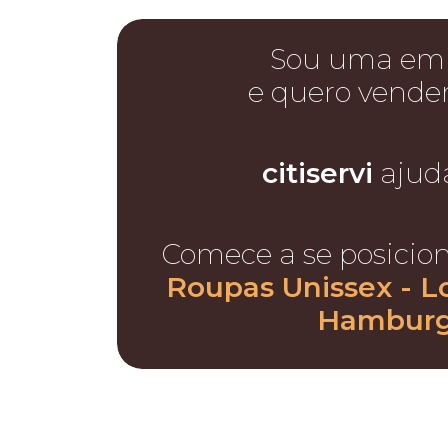
Sou uma em
e quero vende
citiservi
ajud
Comece a se posicio
Roupas Unissex - L
Hambur