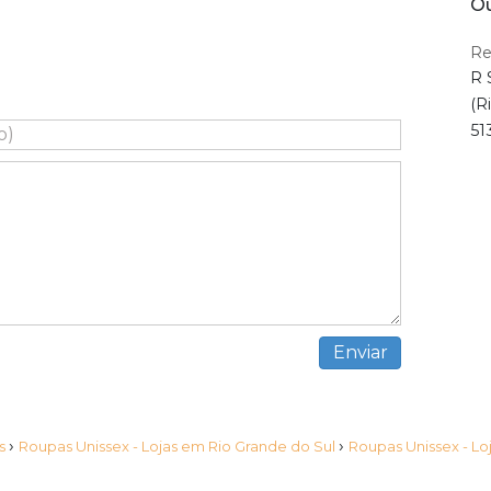
O
Re
R 
(R
51
›
›
as
Roupas Unissex - Lojas em Rio Grande do Sul
Roupas Unissex - 