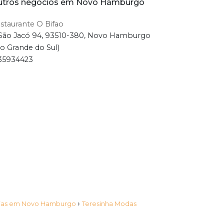
utros negócios em Novo Hamburgo
staurante O Bifao
São Jacó 94, 93510-380, Novo Hamburgo
io Grande do Sul)
35934423
›
Lojas em Novo Hamburgo
Teresinha Modas