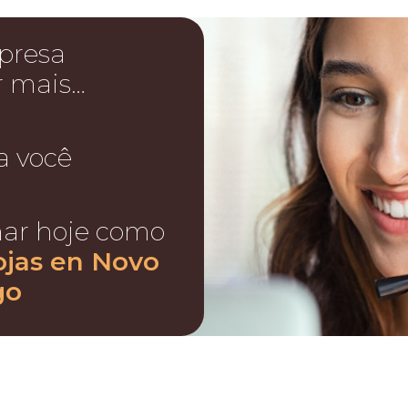
presa
r mais…
a você
nar hoje como
ojas en Novo
go