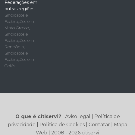
Federações em
outras regiões
Sindicatos e
Federações em
Mato Grosso
,
Sindicatos e
Federações em
Rondônia
,
Sindicatos e
Federações em
Goiás
O que é citiservi?
|
Aviso legal
|
Política de
privacidade
|
Política de Cookies
|
Contatar
|
Mapa
Web
| 2008 - 2026 citiservi