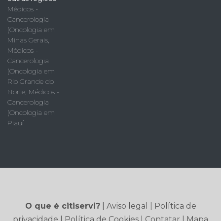
Médicos -
Cancerologia
(Oncologia em
Minas Gerais
,
Médicos -
Cancerologia
(Oncologia em
Rio Grande do
Norte
,
Médicos -
Cancerologia
(Oncologia em
Piauí
O que é citiservi?
|
Aviso legal
|
Política de
privacidade
|
Política de Cookies
|
Contatar
|
Mapa