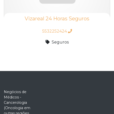
Vizareal 24 Horas Seguros
5532252424
Seguros
Negócios de
Médicos -
Cancerologia
(Oncologia em
outras regiões