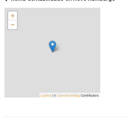
+
−
Leaflet
| ©
OpenStreetMap
Contributors