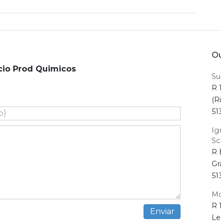
Ou
cio Prod Quimicos
Su
R 
(R
51
Ig
Sc
R 
Gr
51
Md
R 
Le