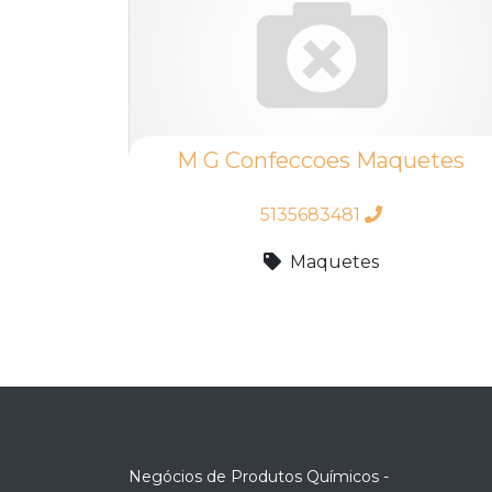
M G Confeccoes Maquetes
5135683481
Maquetes
Negócios de Produtos Químicos -