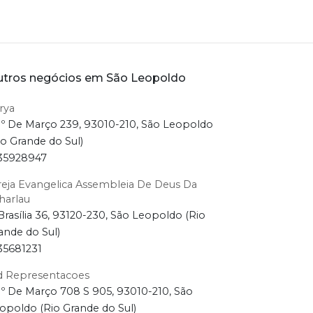
tros negócios em São Leopoldo
rya
1º De Março 239, 93010-210, São Leopoldo
io Grande do Sul)
35928947
reja Evangelica Assembleia De Deus Da
harlau
Brasília 36, 93120-230, São Leopoldo (Rio
ande do Sul)
35681231
 Representacoes
1º De Março 708 S 905, 93010-210, São
opoldo (Rio Grande do Sul)