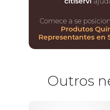
citiservi
ajud
Comece a se posicio
Produtos Quí
Representantes en 
Outros n