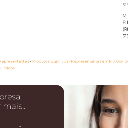
51
M 
R 
(R
51
›
 Representantes
Produtos Químicos - Representantes em Rio Grand
Quimicos
presa
r mais…