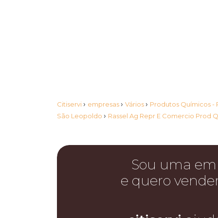
›
›
›
Citiservi
empresas
Vários
Produtos Químicos -
›
São Leopoldo
Rassel Ag Repr E Comercio Prod 
Sou uma em
e quero vende