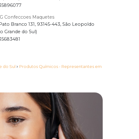
35896077
G Confeccoes Maquetes
Pato Branco 131, 93145-443, São Leopoldo
io Grande do Sul)
35683481
›
e do Sul
Produtos Químicos - Representantes em