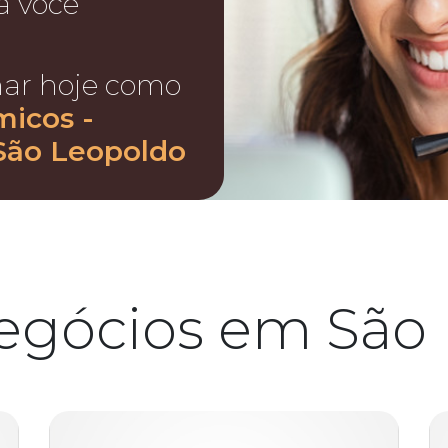
a você
nar hoje como
micos -
São Leopoldo
egócios em São