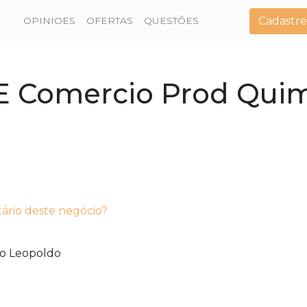
Cadastre
OPINIOES
OFERTAS
QUESTÕES
 E Comercio Prod Qui
tário deste negócio?
o Leopoldo