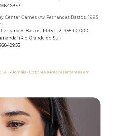
36846853
ay Center Games (Av Fernandes Bastos, 1995
2)
 Fernandes Bastos, 1995 Lj 2, 95590-000,
amandaí (Rio Grande do Sul)
36842953
›
o Sul
Jornais - Editores e Representantes em