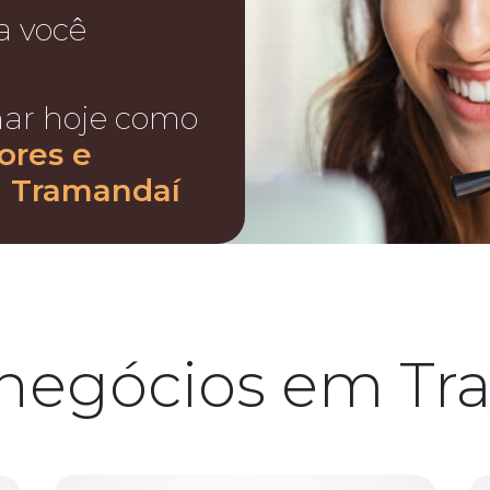
a você
nar hoje como
tores e
n Tramandaí
 negócios em Tr