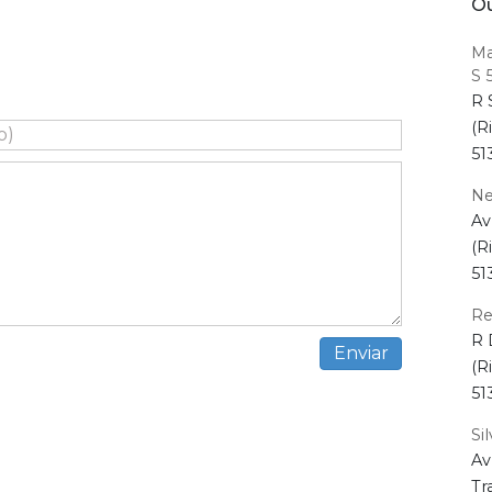
Ou
Ma
S 5
R 
(R
51
Ne
Av
(R
51
Re
R 
(R
51
Si
Av
Tr