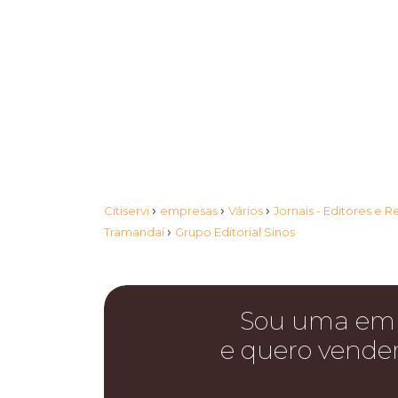
›
›
›
Citiservi
empresas
Vários
Jornais - Editores e 
›
Tramandaí
Grupo Editorial Sinos
Sou uma em
e quero vende