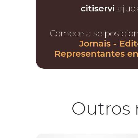
citiservi
ajud
Comece a se posicio
Jornais - Edi
Representantes e
Outros