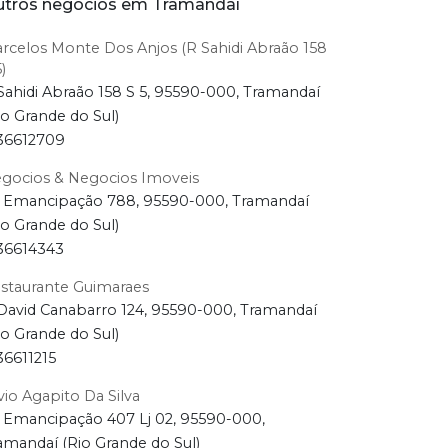
tros negócios em Tramandaí
rcelos Monte Dos Anjos (R Sahidi Abraão 158
)
Sahidi Abraão 158 S 5, 95590-000, Tramandaí
io Grande do Sul)
36612709
gocios & Negocios Imoveis
 Emancipação 788, 95590-000, Tramandaí
io Grande do Sul)
36614343
staurante Guimaraes
David Canabarro 124, 95590-000, Tramandaí
io Grande do Sul)
36611215
lvio Agapito Da Silva
 Emancipação 407 Lj 02, 95590-000,
amandaí (Rio Grande do Sul)