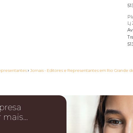
51
Pl
Lj 
Av
Tr
51
›
Representantes
Jornais - Editores e Representantes em Rio Grande d
presa
r mais…