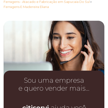
›
Ferragens - Atacado e Fabricação em Sapucaia Do Sul
Ferragens E Madereira Eliana
Sou uma empresa
e quero vender mais…
citiservi
ajuda você