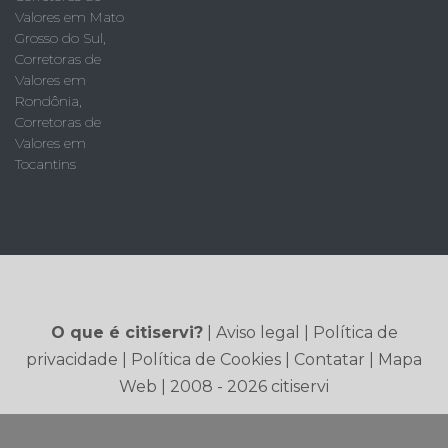
Valores em Mato
Grosso do Sul
,
Corretoras de
Valores em
Rondônia
,
Corretoras de
Valores em
Tocantins
O que é citiservi?
|
Aviso legal
|
Política de
privacidade
|
Política de Cookies
|
Contatar
|
Mapa
Web
| 2008 - 2026 citiservi