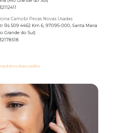
ria (Rio Grande do Sul)
32112411
icina Camobi Pecas Novas Usadas
tr Rs 509 4462 Km 6, 97095-000, Santa Maria
io Grande do Sul)
32178518
Arquitetos Associados