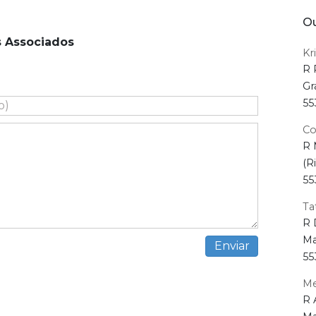
Ou
s Associados
Kri
R 
Gr
55
Co
R 
(R
55
Ta
R 
Ma
55
Me
R 