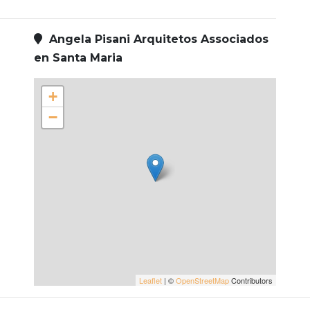
Angela Pisani Arquitetos Associados
en Santa Maria
+
−
Leaflet
| ©
OpenStreetMap
Contributors