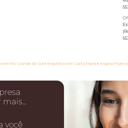
Ma
55
Of
Es
(R
55
›
›
os em Rio Grande do Sul
Arquitetos em Santa Maria
Angela Pisani 
presa
r mais…
a você