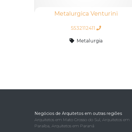
Metalurgica Venturini
5532112411
Metalurgia
Negócios de Arquitetos em outras regiões
Arquitetos em Mato Grosso do Sul
,
Arquitetos em
Paraíba
,
Arquitetos em Paraná