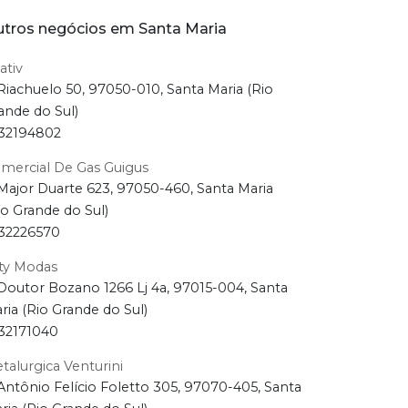
tros negócios em Santa Maria
ativ
Riachuelo 50, 97050-010, Santa Maria (Rio
ande do Sul)
32194802
mercial De Gas Guigus
Major Duarte 623, 97050-460, Santa Maria
io Grande do Sul)
32226570
ty Modas
Doutor Bozano 1266 Lj 4a, 97015-004, Santa
ria (Rio Grande do Sul)
32171040
talurgica Venturini
Antônio Felício Foletto 305, 97070-405, Santa