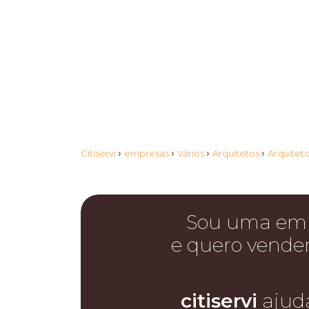
›
›
›
›
Citiservi
empresas
Vários
Arquitetos
Arquitet
Sou uma em
e quero vende
citiservi
ajud