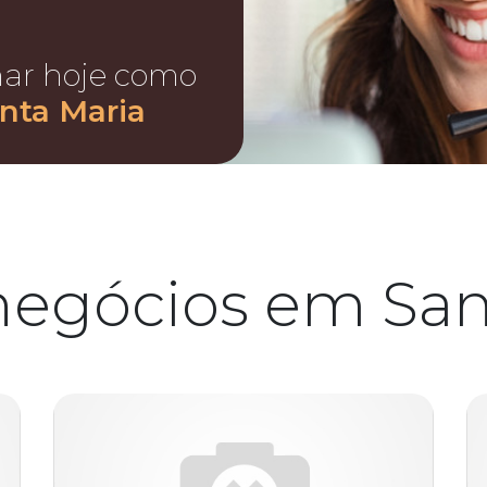
nar hoje como
nta Maria
negócios em San