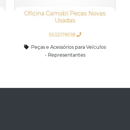
Oficina Camobi Pecas Novas
Usadas
5532178518
Peças e Acessórios para Veículos
- Representantes