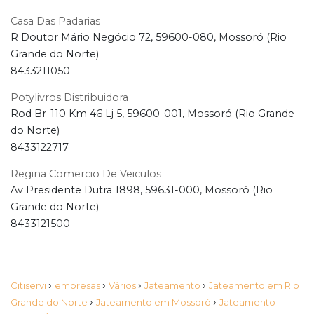
Casa Das Padarias
R Doutor Mário Negócio 72, 59600-080, Mossoró (Rio
Grande do Norte)
8433211050
Potylivros Distribuidora
Rod Br-110 Km 46 Lj 5, 59600-001, Mossoró (Rio Grande
do Norte)
8433122717
Regina Comercio De Veiculos
Av Presidente Dutra 1898, 59631-000, Mossoró (Rio
Grande do Norte)
8433121500
›
›
›
›
Citiservi
empresas
Vários
Jateamento
Jateamento em Rio
›
›
Grande do Norte
Jateamento em Mossoró
Jateamento