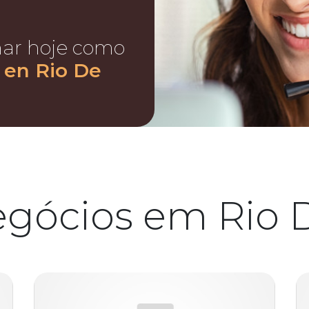
nar hoje como
s en Rio De
egócios em Rio D