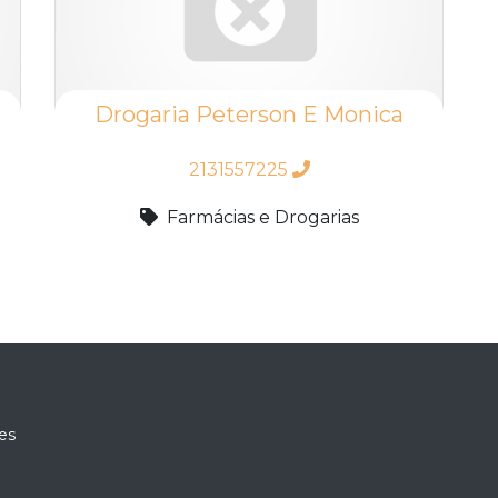
Drogaria Peterson E Monica
2131557225
Farmácias e Drogarias
es