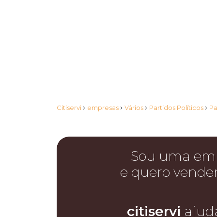
›
›
›
›
Citiservi
empresas
Vários
Partidos Políticos
Pa
Sou uma em
e quero vende
citiservi
ajud