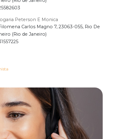
neiro (Rio de Janeiro)
25582603
ogaria Peterson E Monica
Filomena Carlos Magno 7, 23063-055, Rio De
neiro (Rio de Janeiro)
31557225
hista