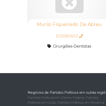
Murilo Fiqueiredo De Abreu
2125582603
Cirurgiões-Dentistas
Negócios de Partidos Políticos em outras regiõ
Partidos Políticos em Distrito Federal
,
Partidos
Políticos em Goiás
,
Partidos Políticos em Roraima