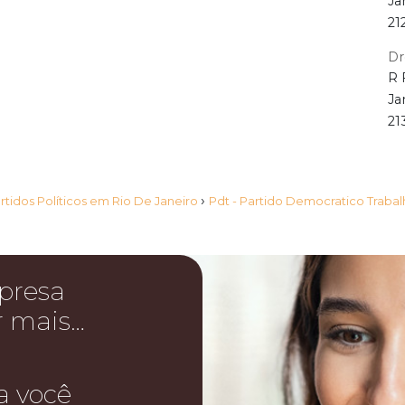
Ja
21
Dr
R 
Ja
21
›
rtidos Políticos em Rio De Janeiro
Pdt - Partido Democratico Trabal
presa
r mais…
a você