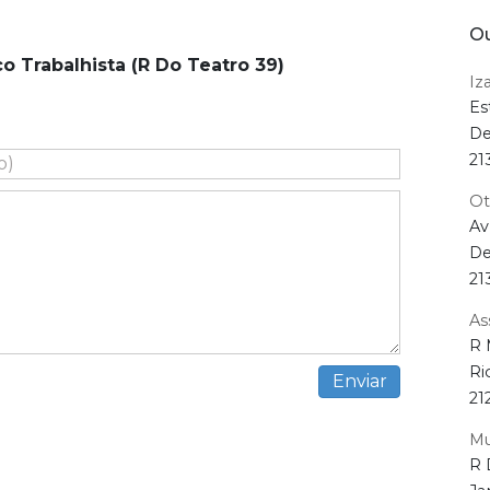
Ou
o Trabalhista (R Do Teatro 39)
Iz
Es
De
21
Ot
Av
De
21
As
R 
Ri
21
Mu
R 