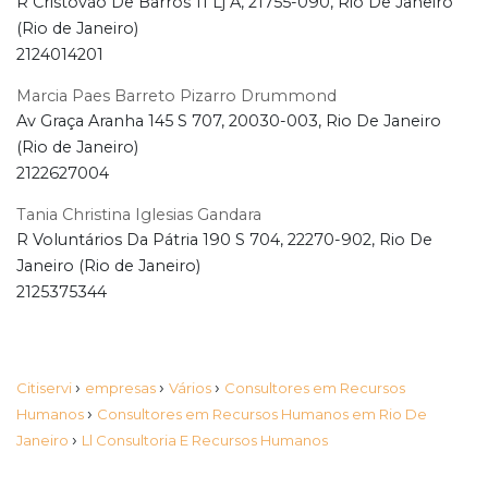
R Cristóvão De Barros 11 Lj A, 21755-090, Rio De Janeiro
(Rio de Janeiro)
2124014201
Marcia Paes Barreto Pizarro Drummond
Av Graça Aranha 145 S 707, 20030-003, Rio De Janeiro
(Rio de Janeiro)
2122627004
Tania Christina Iglesias Gandara
R Voluntários Da Pátria 190 S 704, 22270-902, Rio De
Janeiro (Rio de Janeiro)
2125375344
›
›
›
Citiservi
empresas
Vários
Consultores em Recursos
›
Humanos
Consultores em Recursos Humanos em Rio De
›
Janeiro
Ll Consultoria E Recursos Humanos